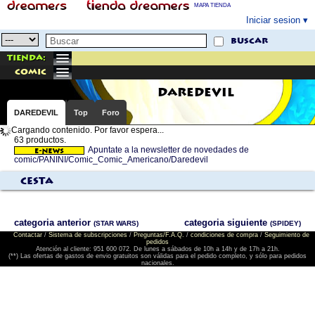
MAPA TIENDA
Iniciar sesion
buscar
Tienda:
comic
DAREDEVIL
DAREDEVIL
Top
Foro
Cargando contenido. Por favor espera...
63 productos.
Apuntate a la newsletter de novedades de
comic/PANINI/Comic_Comic_Americano/Daredevil
Cesta
categoria anterior
categoria siguiente
(STAR WARS)
(SPIDEY)
Contactar
/
Sistema de subscripciones
/
Preguntas/F.A.Q.
/
condiciones de compra
/
Seguimiento de
pedidos
Atención al cliente: 951 600 072. De lunes a sábados de 10h a 14h y de 17h a 21h.
(**) Las ofertas de gastos de envio gratuitos son válidas para el pedido completo, y sólo para pedidos
nacionales.