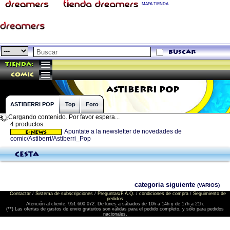
MAPA TIENDA
buscar
Tienda:
comic
ASTIBERRI POP
ASTIBERRI POP
Top
Foro
Cargando contenido. Por favor espera...
4 productos.
Apuntate a la newsletter de novedades de
comic/Astiberri/Astiberri_Pop
Cesta
categoria siguiente
(VARIOS)
Contactar
/
Sistema de subscripciones
/
Preguntas/F.A.Q.
/
condiciones de compra
/
Seguimiento de
pedidos
Atención al cliente: 951 600 072. De lunes a sábados de 10h a 14h y de 17h a 21h.
(**) Las ofertas de gastos de envio gratuitos son válidas para el pedido completo, y sólo para pedidos
nacionales.