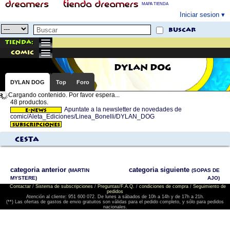
MAPA TIENDA
Iniciar sesion
buscar
Tienda:
comic
DYLAN DOG
DYLAN DOG
Top
Foro
Cargando contenido. Por favor espera...
48 productos.
Apuntate a la newsletter de novedades de
comic/Aleta_Ediciones/Linea_Bonelli/DYLAN_DOG
Cesta
categoria anterior
categoria siguiente
(MARTIN
(SOPAS DE
MYSTERE)
AJO)
Contactar
/
Sistema de subscripciones
/
Preguntas/F.A.Q.
/
condiciones de compra
/
Seguimiento de
pedidos
Atención al cliente: 951 600 072. De lunes a sábados de 10h a 14h y de 17h a 21h.
(**) Las ofertas de gastos de envio gratuitos son válidas para el pedido completo, y sólo para pedidos
nacionales.