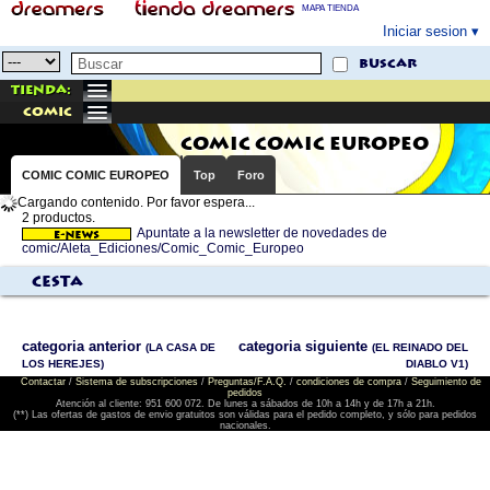
MAPA TIENDA
Iniciar sesion
buscar
Tienda:
comic
COMIC COMIC EUROPEO
COMIC COMIC EUROPEO
Top
Foro
Cargando contenido. Por favor espera...
2 productos.
Apuntate a la newsletter de novedades de
comic/Aleta_Ediciones/Comic_Comic_Europeo
Cesta
categoria anterior
categoria siguiente
(LA CASA DE
(EL REINADO DEL
LOS HEREJES)
DIABLO V1)
Contactar
/
Sistema de subscripciones
/
Preguntas/F.A.Q.
/
condiciones de compra
/
Seguimiento de
pedidos
Atención al cliente: 951 600 072. De lunes a sábados de 10h a 14h y de 17h a 21h.
(**) Las ofertas de gastos de envio gratuitos son válidas para el pedido completo, y sólo para pedidos
nacionales.