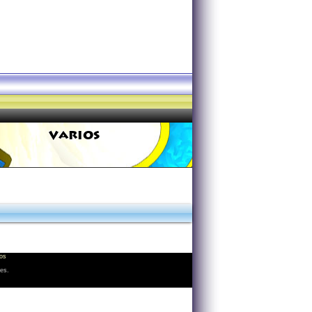
VARIOS
os
les.