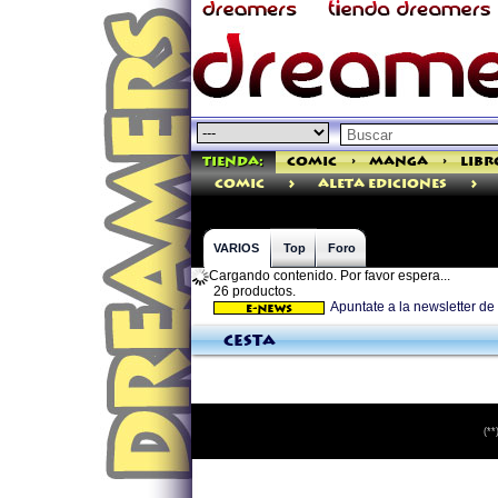
Tienda:
Comic
>
Manga
>
Libr
>
>
comic
Aleta Ediciones
VARIOS
Top
Foro
Cargando contenido. Por favor espera...
26 productos.
Apuntate a la newsletter 
Cesta
(**