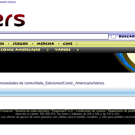
MAPA TIENDA
buscar
os
>
Juegos
>
Mercha
>
Cine
>
>
>
Comic Americano
Varios
de novedades de comic/Aleta_Ediciones/Comic_Americano/Varios
Contactar
/
Sistema de subscripciones
/
Preguntas/F.A.Q.
/
condiciones de compra
/
Seguimiento de pedid
Atención al cliente: 951 600 072. De lunes a sábados de 10h a 14h y de 17h a 21h.
) Las ofertas de gastos de envio gratuitos son válidas para el pedido completo, y sólo para pedidos naciona