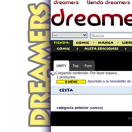
Tienda:
Comic
>
Manga
>
Libr
>
>
comic
Aleta Ediciones
UNITY
Top
Foro
Cargando contenido. Por favor espera...
1 productos.
Apuntate a la newsletter 
Cesta
categoria anterior
(VARIOS)
(**