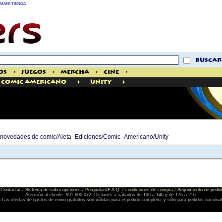
MAPA TIENDA
buscar
os
>
Juegos
>
Mercha
>
Cine
>
>
>
Comic Americano
Unity
de novedades de comic/Aleta_Ediciones/Comic_Americano/Unity
Contactar
/
Sistema de subscripciones
/
Preguntas/F.A.Q.
/
condiciones de compra
/
Seguimiento de pedid
Atención al cliente: 951 600 072. De lunes a sábados de 10h a 14h y de 17h a 21h.
) Las ofertas de gastos de envio gratuitos son válidas para el pedido completo, y sólo para pedidos naciona