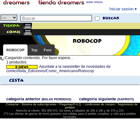
MAPA TIENDA
Iniciar sesion
buscar
Tienda:
comic
ROBOCOP
ROBOCOP
Top
Foro
Cargando contenido. Por favor espera...
1 productos.
Apuntate a la newsletter de novedades de
comic/Aleta_Ediciones/Comic_Americano/Robocop
Cesta
categoria anterior
categoria siguiente
(BALAS PERDIDAS)
(SAPRISTI)
Contactar
/
Sistema de subscripciones
/
Preguntas/F.A.Q.
/
condiciones de compra
/
Seguimiento de
pedidos
Atención al cliente: 951 600 072. De lunes a sábados de 10h a 14h y de 17h a 21h.
(**) Las ofertas de gastos de envio gratuitos son válidas para el pedido completo, y sólo para pedidos
nacionales.