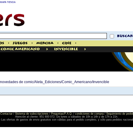
MAPA TIENDA
buscar
os
>
Juegos
>
Mercha
>
Cine
>
>
>
Comic Americano
Invencible
de novedades de comic/Aleta_Ediciones/Comic_Americano/Invencible
Contactar
/
Sistema de subscripciones
/
Preguntas/F.A.Q.
/
condiciones de compra
/
Seguimiento de pedid
Atención al cliente: 951 600 072. De lunes a sábados de 10h a 14h y de 17h a 21h.
) Las ofertas de gastos de envio gratuitos son válidas para el pedido completo, y sólo para pedidos naciona