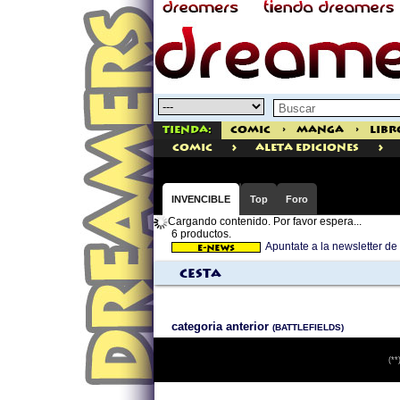
Tienda:
Comic
>
Manga
>
Libr
>
>
comic
Aleta Ediciones
INVENCIBLE
Top
Foro
Cargando contenido. Por favor espera...
6 productos.
Apuntate a la newsletter 
Cesta
categoria anterior
(BATTLEFIELDS)
(**