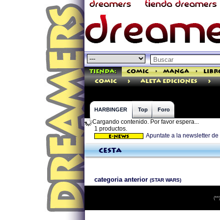
Tienda:
Comic
>
Manga
>
Libr
>
>
comic
Aleta Ediciones
HARBINGER
Top
Foro
Cargando contenido. Por favor espera...
1 productos.
Apuntate a la newsletter 
Cesta
categoria anterior
(STAR WARS)
(**