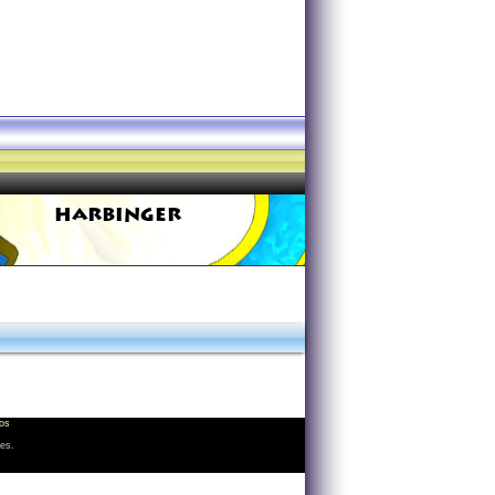
HARBINGER
os
les.