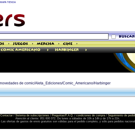
MAPA TIENDA
buscar
os
>
Juegos
>
Mercha
>
Cine
>
>
>
Comic Americano
Harbinger
de novedades de comic/Aleta_Ediciones/Comic_Americano/Harbinger
Contactar
/
Sistema de subscripciones
/
Preguntas/F.A.Q.
/
condiciones de compra
/
Seguimiento de pedid
Atención al cliente: 951 600 072. De lunes a sábados de 10h a 14h y de 17h a 21h.
) Las ofertas de gastos de envio gratuitos son válidas para el pedido completo, y sólo para pedidos naciona