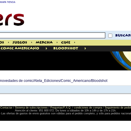
MAPA TIENDA
buscar
os
>
Juegos
>
Mercha
>
Cine
>
>
>
Comic Americano
Bloodshot
de novedades de comic/Aleta_Ediciones/Comic_Americano/Bloodshot
Contactar
/
Sistema de subscripciones
/
Preguntas/F.A.Q.
/
condiciones de compra
/
Seguimiento de pedid
Atención al cliente: 951 600 072. De lunes a sábados de 10h a 14h y de 17h a 21h.
) Las ofertas de gastos de envio gratuitos son válidas para el pedido completo, y sólo para pedidos naciona