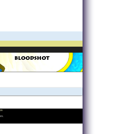
BLOODSHOT
os
les.