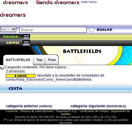
MAPA TIENDA
buscar
Tienda:
comic
BATTLEFIELDS
BATTLEFIELDS
Top
Foro
Cargando contenido. Por favor espera...
2 productos.
Apuntate a la newsletter de novedades de
comic/Aleta_Ediciones/Comic_Americano/Battlefields
Cesta
categoria anterior
categoria siguiente
(VARIOS)
(INVENCIBLE)
Contactar
/
Sistema de subscripciones
/
Preguntas/F.A.Q.
/
condiciones de compra
/
Seguimiento de
pedidos
Atención al cliente: 951 600 072. De lunes a sábados de 10h a 14h y de 17h a 21h.
(**) Las ofertas de gastos de envio gratuitos son válidas para el pedido completo, y sólo para pedidos
nacionales.