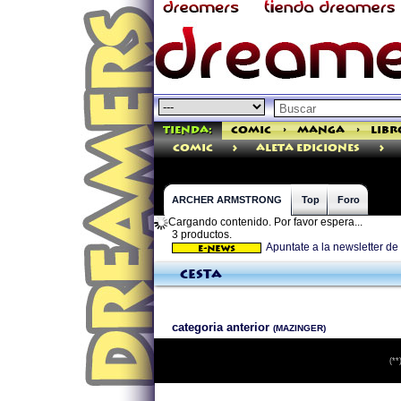
Tienda:
Comic
>
Manga
>
Libr
>
>
comic
Aleta Ediciones
ARCHER ARMSTRONG
Top
Foro
Cargando contenido. Por favor espera...
3 productos.
Apuntate a la newsletter 
Cesta
categoria anterior
(MAZINGER)
(**