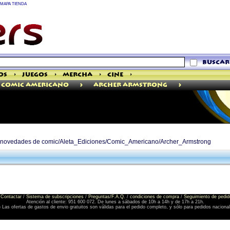
MAPA TIENDA
buscar
os
>
Juegos
>
Mercha
>
Cine
>
>
>
Comic Americano
Archer Armstrong
de novedades de comic/Aleta_Ediciones/Comic_Americano/Archer_Armstrong
Contactar
/
Sistema de subscripciones
/
Preguntas/F.A.Q.
/
condiciones de compra
/
Seguimiento de pedid
Atención al cliente: 951 600 072. De lunes a sábados de 10h a 14h y de 17h a 21h.
) Las ofertas de gastos de envio gratuitos son válidas para el pedido completo, y sólo para pedidos naciona