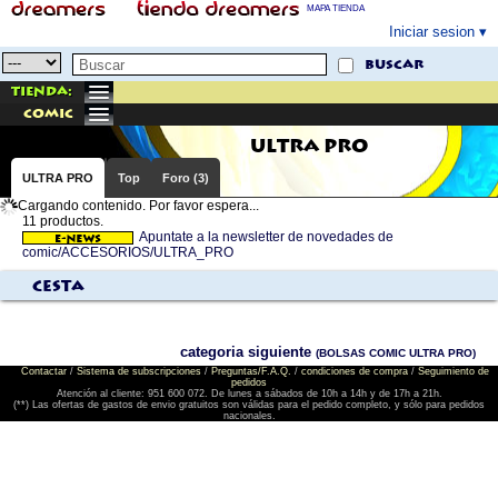
MAPA TIENDA
Iniciar sesion
buscar
Tienda:
comic
ULTRA PRO
ULTRA PRO
Top
Foro (3)
Cargando contenido. Por favor espera...
11 productos.
Apuntate a la newsletter de novedades de
comic/ACCESORIOS/ULTRA_PRO
Cesta
categoria siguiente
(BOLSAS COMIC ULTRA PRO)
Contactar
/
Sistema de subscripciones
/
Preguntas/F.A.Q.
/
condiciones de compra
/
Seguimiento de
pedidos
Atención al cliente: 951 600 072. De lunes a sábados de 10h a 14h y de 17h a 21h.
(**) Las ofertas de gastos de envio gratuitos son válidas para el pedido completo, y sólo para pedidos
nacionales.