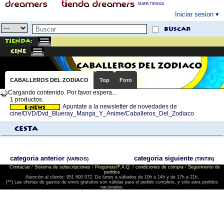
MAPA TIENDA
Iniciar sesion
buscar
Tienda:
cine
CABALLEROS DEL ZODIACO
CABALLEROS DEL ZODIACO
Top
Foro
Cargando contenido. Por favor espera...
1 productos.
Apuntate a la newsletter de novedades de
cine/DVD/Dvd_Blueray_Manga_Y_Anime/Caballeros_Del_Zodiaco
Cesta
categoria anterior
categoria siguiente
(VARIOS)
(TINTIN)
Contactar
/
Sistema de subscripciones
/
Preguntas/F.A.Q.
/
condiciones de compra
/
Seguimiento de
pedidos
Atención al cliente: 951 600 072. De lunes a sábados de 10h a 14h y de 17h a 21h.
(**) Las ofertas de gastos de envio gratuitos son válidas para el pedido completo, y sólo para pedidos
nacionales.