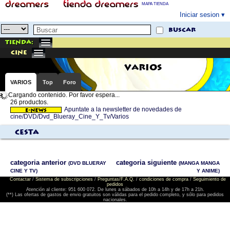
MAPA TIENDA
Iniciar sesion
buscar
Tienda:
cine
VARIOS
VARIOS
Top
Foro
Cargando contenido. Por favor espera...
26 productos.
Apuntate a la newsletter de novedades de
cine/DVD/Dvd_Blueray_Cine_Y_Tv/Varios
Cesta
categoria anterior
categoria siguiente
(DVD BLUERAY
(MANGA MANGA
CINE Y TV)
Y ANIME)
Contactar
/
Sistema de subscripciones
/
Preguntas/F.A.Q.
/
condiciones de compra
/
Seguimiento de
pedidos
Atención al cliente: 951 600 072. De lunes a sábados de 10h a 14h y de 17h a 21h.
(**) Las ofertas de gastos de envio gratuitos son válidas para el pedido completo, y sólo para pedidos
nacionales.