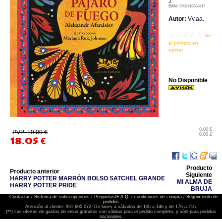
1
EAN:
9788419684417
Autor:
Vv.aa.
☆☆☆☆☆
Sé
el primero en
opinar
No Disponible
0.00 $
PVP: 19.00 €
0.00 £
18.05
€
Producto
Producto anterior
Siguiente
HARRY POTTER MARRÓN BOLSO SATCHEL GRANDE
MI ALMA DE
HARRY POTTER PRIDE
BRUJA
Contactar
/
Sistema de subscripciones
/
Preguntas/F.A.Q.
/
condiciones de compra
/
Seguimiento de
pedidos
Atención al cliente: 951 600 072. De lunes a sábados de 10h a 14h y de 17h a 21h.
(**) Las ofertas de gastos de envio gratuitos son válidas para el pedido completo, y sólo para pedidos
nacionales.