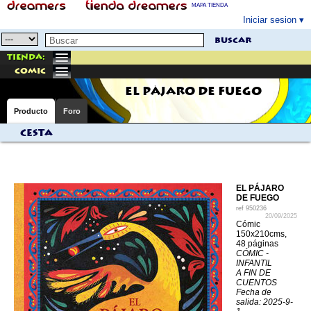
MAPA TIENDA
Iniciar sesion
buscar
Tienda:
comic
EL PÁJARO DE FUEGO
Producto
Foro
Cesta
EL PÁJARO
DE FUEGO
ref
950236
20/09/2025
Cómic
150x210cms,
48 páginas
CÓMIC -
INFANTIL
A FIN DE
CUENTOS
Fecha de
salida: 2025-9-