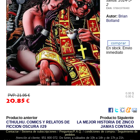
salida: 2024-5-
2
EAN:
9788419790460
Autor:
Brian
Bolland
En stock. Envio
inmediato
0.00 $
PVP: 21.95 €
0.00 £
20.85
€
Producto anterior
Producto Siguiente
CTHULHU. COMICS Y RELATOS DE
LA MEJOR HISTORIA DE ZINCO
FICCION OSCURA #29
JAMAS CONTADA
Contactar
/
Sistema de subscripciones
/
Preguntas/F.A.Q.
/
condiciones de compra
/
Seguimiento de
pedidos
Atención al cliente: 951 600 072. De lunes a sábados de 10h a 14h y de 17h a 21h.