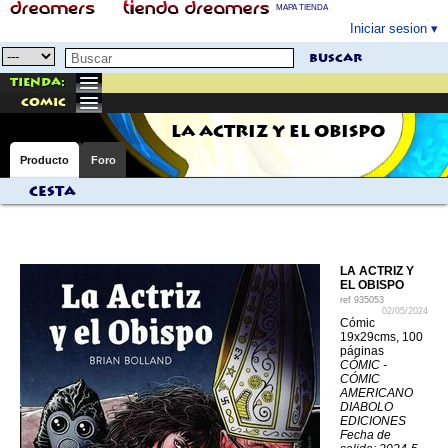
MAPA TIENDA
Iniciar sesion
buscar
Tienda:
comic
LA ACTRIZ Y EL OBISPO
Producto
Foro
Cesta
LA ACTRIZ Y
EL OBISPO
ref
935053
02/05/2024
Cómic
19x29cms, 100
páginas
CÓMIC -
CÓMIC
AMERICANO
DIABOLO
EDICIONES
Fecha de