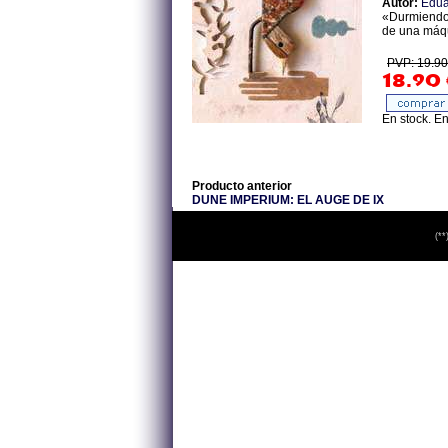
Autor:
Edua
«Durmiendo;
de una máqu
PVP: 19.90
18.90
En stock. E
Producto anterior
DUNE IMPERIUM: EL AUGE DE IX
(**