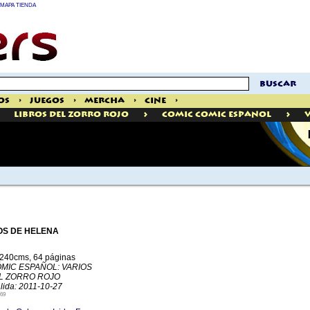
MAPA TIENDA
buscar
os
>
Juegos
>
Mercha
>
Cine
>
>
>
Libros Del Zorro Rojo
Comic Comic Espanol
OS DE HELENA
240cms, 64 páginas
ÓMIC ESPAÑOL: VARIOS
L ZORRO ROJO
lida: 2011-10-27
69