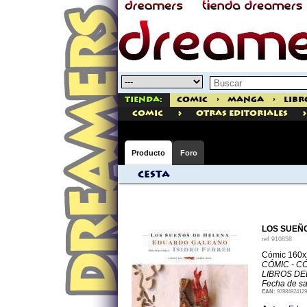
Tienda:
Comic
>
Manga
>
Libr
>
>
comic
Otras Editoriales
Producto
Foro
Cesta
LOS SUEÑ
ref
910858
Cómic 160x
CÓMIC - C
LIBROS DE
Fecha de sa
EAN:
97884924129