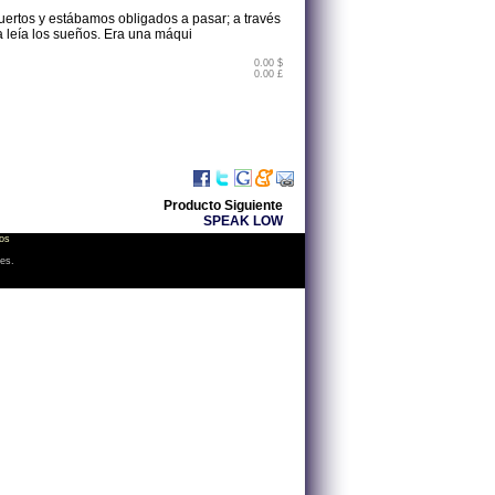
uertos y estábamos obligados a pasar; a través
leía los sueños. Era una máqui
0.00 $
0.00 £
Producto Siguiente
SPEAK LOW
os
les.