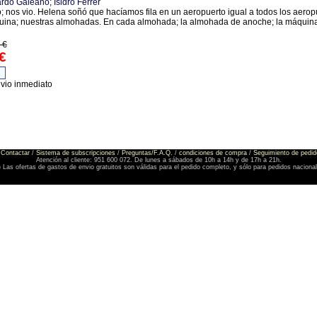
rdo Galeano; Isidro Ferrer
 nos vio. Helena soñó que hacíamos fila en un aeropuerto igual a todos los aerop
ina; nuestras almohadas. En cada almohada; la almohada de anoche; la máquina 
 €
€
nvio inmediato
Contactar
/
Sistema de subscripciones
/
Preguntas/F.A.Q.
/
condiciones de compra
/
Seguimiento de pedid
Atención al cliente: 951 600 072. De lunes a sábados de 10h a 14h y de 17h a 21h.
) Las ofertas de gastos de envio gratuitos son válidas para el pedido completo, y sólo para pedidos naciona