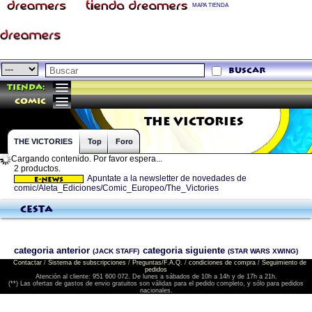
MAPA TIENDA
buscar
Tienda:
comic
THE VICTORIES
THE VICTORIES
Top
Foro
Cargando contenido. Por favor espera...
2 productos.
Apuntate a la newsletter de novedades de
comic/Aleta_Ediciones/Comic_Europeo/The_Victories
Cesta
categoria anterior
categoria siguiente
(JACK STAFF)
(STAR WARS XWING)
Contactar
/
Sistema de subscripciones
/
Preguntas/F.A.Q.
/
condiciones de compra
/
Seguimiento de
pedidos
Atención al cliente: 951 600 072. De lunes a sábados de 10h a 14h y de 17h a 21h.
(**) Las ofertas de gastos de envio gratuitos son válidas para el pedido completo, y sólo para pedidos
nacionales.