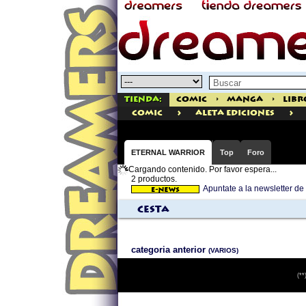
Tienda:
Comic
>
Manga
>
Libr
>
>
comic
Aleta Ediciones
ETERNAL WARRIOR
Top
Foro
Cargando contenido. Por favor espera...
2 productos.
Apuntate a la newsletter 
Cesta
categoria anterior
(VARIOS)
(**