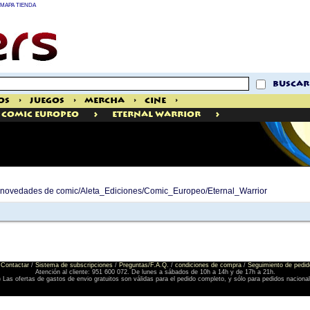
MAPA TIENDA
buscar
os
>
Juegos
>
Mercha
>
Cine
>
>
>
Comic Europeo
Eternal Warrior
de novedades de comic/Aleta_Ediciones/Comic_Europeo/Eternal_Warrior
Contactar
/
Sistema de subscripciones
/
Preguntas/F.A.Q.
/
condiciones de compra
/
Seguimiento de pedid
Atención al cliente: 951 600 072. De lunes a sábados de 10h a 14h y de 17h a 21h.
) Las ofertas de gastos de envio gratuitos son válidas para el pedido completo, y sólo para pedidos naciona