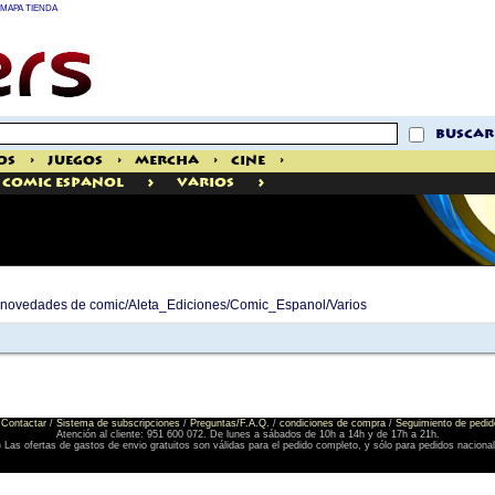
MAPA TIENDA
buscar
os
>
Juegos
>
Mercha
>
Cine
>
>
>
Comic Espanol
Varios
de novedades de comic/Aleta_Ediciones/Comic_Espanol/Varios
Contactar
/
Sistema de subscripciones
/
Preguntas/F.A.Q.
/
condiciones de compra
/
Seguimiento de pedid
Atención al cliente: 951 600 072. De lunes a sábados de 10h a 14h y de 17h a 21h.
) Las ofertas de gastos de envio gratuitos son válidas para el pedido completo, y sólo para pedidos naciona