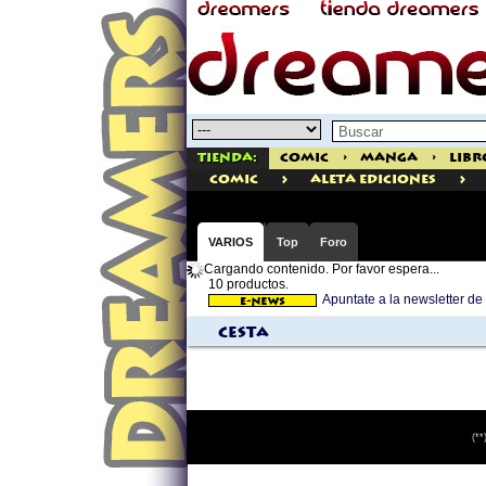
Tienda:
Comic
>
Manga
>
Libr
>
>
comic
Aleta Ediciones
VARIOS
Top
Foro
Cargando contenido. Por favor espera...
10 productos.
Apuntate a la newsletter 
Cesta
(**