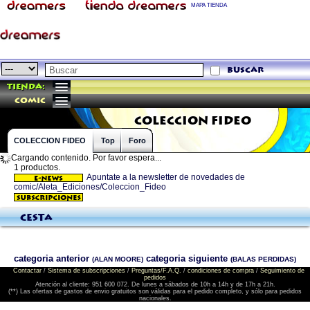
MAPA TIENDA
buscar
Tienda:
comic
COLECCION FIDEO
COLECCION FIDEO
Top
Foro
Cargando contenido. Por favor espera...
1 productos.
Apuntate a la newsletter de novedades de
comic/Aleta_Ediciones/Coleccion_Fideo
Cesta
categoria anterior
categoria siguiente
(ALAN MOORE)
(BALAS PERDIDAS)
Contactar
/
Sistema de subscripciones
/
Preguntas/F.A.Q.
/
condiciones de compra
/
Seguimiento de
pedidos
Atención al cliente: 951 600 072. De lunes a sábados de 10h a 14h y de 17h a 21h.
(**) Las ofertas de gastos de envio gratuitos son válidas para el pedido completo, y sólo para pedidos
nacionales.