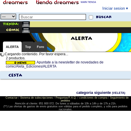
MAPA TIENDA
Iniciar sesion
buscar
Tienda:
comic
ALERTA
ALERTA
Top
Foro
Cargando contenido. Por favor espera...
2 productos.
Apuntate a la newsletter de novedades de
comic/Aleta_Ediciones/ALERTA
Cesta
categoria siguiente
(VELETA)
Contactar
/
Sistema de subscripciones
/
Preguntas/F.A.Q.
/
condiciones de compra
/
Seguimiento de
pedidos
Atención al cliente: 951 600 072. De lunes a sábados de 10h a 14h y de 17h a 21h.
(**) Las ofertas de gastos de envio gratuitos son válidas para el pedido completo, y sólo para pedidos
nacionales.