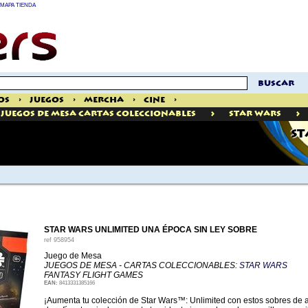
MAPA TIENDA
buscar
os
>
Juegos
>
Mercha
>
Cine
>
>
>
Juegos De Mesa Cartas Coleccionables
Star Wars
ST
STAR WARS UNLIMITED UNA ÉPOCA SIN LEY SOBRE
ref
958954
Juego de Mesa
JUEGOS DE MESA - CARTAS COLECCIONABLES:
STAR WARS
FANTASY FLIGHT GAMES
EAN:
8413331385166
¡Aumenta tu colección de Star Wars™: Unlimited con estos sobres de am