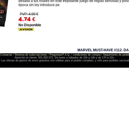
desafía a tus rivales en este trepidante juego de reglas sencillas y pos
época sin ley introduce pe
PVP: 4.99 €
4.74
€
No Disponible
MARVEL MUST-HAVE #112. D
Contactar
/
Sistema de subscripciones
/
Preguntas/F.A.Q.
/
condiciones de compra
/
Seguimiento de pedid
Atención al cliente: 951 600 072. De lunes a sábados de 10h a 14h y de 17h a 21h.
) Las ofertas de gastos de envio gratuitos son válidas para el pedido completo, y sólo para pedidos naciona