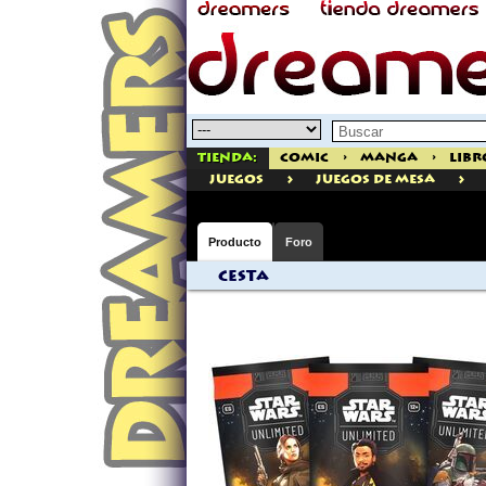
Tienda:
Comic
>
Manga
>
Libr
>
>
juegos
Juegos de Mesa
Producto
Foro
Cesta