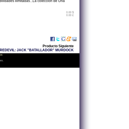
ibilidades ilimitadas...La colección de Una
0.00 $
0.00 £
Producto Siguiente
AREDEVIL: JACK "BATALLADOR" MURDOCK
os
les.