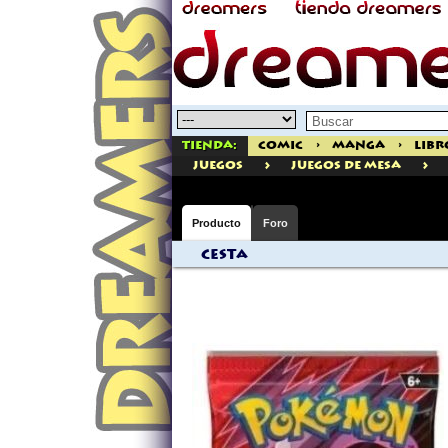
Tienda:
Comic
>
Manga
>
Libr
>
>
juegos
Juegos de Mesa
Producto
Foro
Cesta