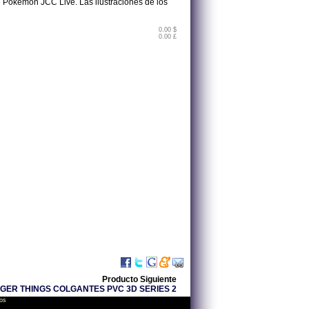
ne Pokémon JCC Live. Las ilustraciones de los
0.00 $
0.00 £
Producto Siguiente
GER THINGS COLGANTES PVC 3D SERIES 2
os