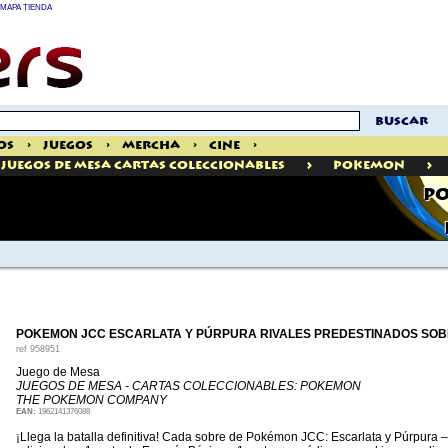
MAPA TIENDA
buscar
os
>
Juegos
>
Mercha
>
Cine
>
>
>
Juegos De Mesa Cartas Coleccionables
Pokemon
PO
POKEMON JCC ESCARLATA Y PÚRPURA RIVALES PREDESTINADOS SO
ref
958951
Juego de Mesa
JUEGOS DE MESA - CARTAS COLECCIONABLES: POKEMON
THE POKEMON COMPANY
EAN:
1962141376088
¡Llega la batalla definitiva! Cada sobre de Pokémon JCC: Escarlata y Púrpura –