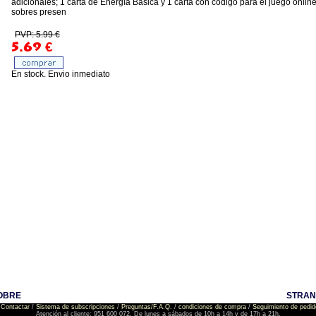
adicionales; 1 carta de Energía Básica y 1 carta con código para el juego onli
sobres presen
PVP: 5.99 €
5.69
€
En stock. Envio inmediato
OBRE
STRAN
Contactar
/
Sistema de subscripciones
/
Preguntas/F.A.Q.
/
condiciones de compra
/
Seguimiento de pedid
Atención al cliente: 951 600 072. De lunes a sábados de 10h a 14h y de 17h a 21h.