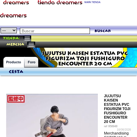
MAPA TIENDA
buscar
Tienda:
mercha
JUJUTSU KAISEN ESTATUA PVC
FIGURIZM TOJI FUSHIGURO
Producto
Foro
ENCOUNTER 20 CM
Cesta
JUJUTSU
KAISEN
ESTATUA PVC
FIGURIZM TOJI
FUSHIGURO
ENCOUNTER
20 CM
ref
958948
16/06/2026
Merchandising