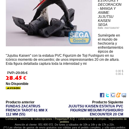
ESTATUAS Y
DECORACION
- MANGA Y
ANIME:
JUJUTSU
KAISEN
SEGA
EAN:
4582733464787
Sumérgete en
el mundo de
hechicería y
enfrentamientos
épicos de
"Jujutsu Kaisen" con la estatua PVC Figurizm de Toji Fushiguro en su
icónico momento de encuentro; de unos impresionantes 20 cm de altura.
Esta figura detallada captura toda la intensidad y mi
0.00 $
PVP: 29.95 €
0.00 £
28.45
€
No Disponible
Producto anterior
Producto Siguiente
FUNDAS ZACATRUS
JUJUTSU KAISEN ESTATUA PVC
FRENCH TAROT 61 MM X
FIGURIZM MEGUMI FUSHIGURO
112 MM (55)
ENCOUNTER 20 CM
Contactar
/
Sistema de subscripciones
/
Preguntas/F.A.Q.
/
condiciones de compra
/
Seguimiento de
pedidos
Atención al cliente: 951 600 072. De lunes a sábados de 10h a 14h y de 17h a 21h.
(**) Las ofertas de gastos de envio gratuitos son válidas para el pedido completo, y sólo para pedidos