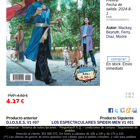
PANINI
Fecha de
salida: 2024-8-
1
EAN:
977000550100000079
Autor:
Mackay
,
Beyruth
,
Ferry
,
Diaz
,
Moore
En stock. Envio
inmediato
0.00 $
PVP: 4.50 €
0.00 £
4.27
€
Producto anterior
Producto Siguiente
D.I.O.S.E.S. V1 #07
LOS ESPECTACULARES SPIDER-MEN V1 #01
Contactar
/
Sistema de subscripciones
/
Preguntas/F.A.Q.
/
condiciones de compra
/
Seguimiento de
pedidos
Atención al cliente: 951 600 072. De lunes a sábados de 10h a 14h y de 17h a 21h.
(**) Las ofertas de gastos de envio gratuitos son válidas para el pedido completo, y sólo para pedidos