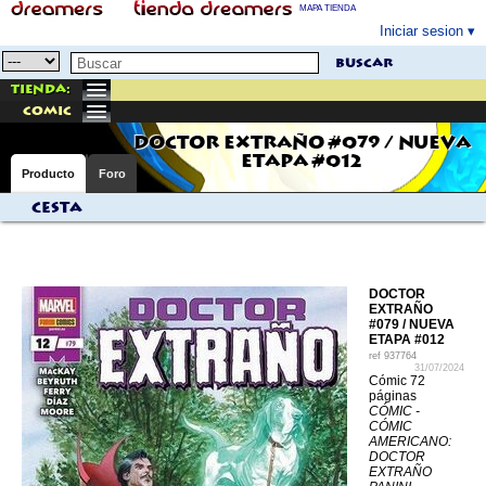
MAPA TIENDA
Iniciar sesion
buscar
Tienda:
comic
DOCTOR EXTRAÑO #079 / NUEVA
ETAPA #012
Producto
Foro
Cesta
DOCTOR
EXTRAÑO
#079 / NUEVA
ETAPA #012
ref
937764
31/07/2024
Cómic 72
páginas
CÓMIC -
CÓMIC
AMERICANO:
DOCTOR
EXTRAÑO