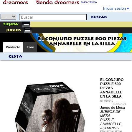
MAPA TIENDA
Iniciar sesion
buscar
Tienda:
juegos
EL CONJURO PUZZLE 500 PIEZAS
ANNABELLE EN LA SILLA
Producto
Foro
Cesta
EL CONJURO
PUZZLE 500
PIEZAS
ANNABELLE
EN LA SILLA
ref
936540
21/06/2024
Juego de Mesa
JUEGOS DE
MESA -
PUZZLE:
ANNABELLE
AQUARIUS
EAN:
8403911820590