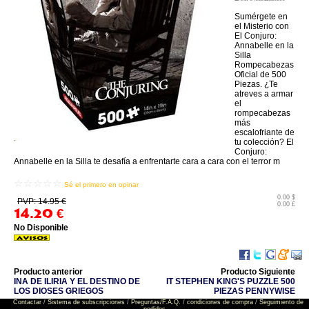
Sumérgete en
el Misterio con
El Conjuro:
Annabelle en la
Silla
Rompecabezas
Oficial de 500
Piezas. ¿Te
atreves a armar
el
rompecabezas
más
escalofriante de
tu colección? El
Conjuro:
Annabelle en la Silla te desafía a enfrentarte cara a cara con el terror m
☆☆☆☆☆
Sé el primero en opinar
0.00 $
PVP: 14.95 €
0.00 £
14.20
€
No Disponible
Producto anterior
Producto Siguiente
INA DE ILIRIA Y EL DESTINO DE
IT STEPHEN KING'S PUZZLE 500
LOS DIOSES GRIEGOS
PIEZAS PENNYWISE
Contactar
/
Sistema de subscripciones
/
Preguntas/F.A.Q.
/
condiciones de compra
/
Seguimiento de