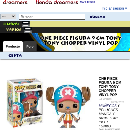
MAPA TIENDA
Iniciar sesion
buscar
Tienda:
varios
ONE PIECE FIGURA 9 CM TONY
TONY CHOPPER VINYL POP
Producto
Foro
Cesta
ONE PIECE
FIGURA 9 CM
TONY TONY
CHOPPER
VINYL POP
ref
927900
28/09/2023
MUÑECOS
Y
PELUCHES -
MANGA Y
ANIME: ONE
PIECE
FUNKO
EAN:
8498030530482