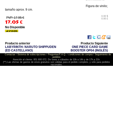
Figura de vinilo;
tamaño aprox. 9 cm.
0.00 $
PVP: 17.95 €
0.00 £
17.05
€
No Disponible
Producto anterior
Producto Siguiente
LABYRINTH: NARUTO SHIPPUDEN
ONE PIECE CARD GAME
(ED CASTELLANO)
BOOSTER OP04 (INGLÉS)
Contactar
/
Sistema de subscripciones
/
Preguntas/F.A.Q.
/
condiciones de compra
/
Seguimiento de
pedidos
Atención al cliente: 951 600 072. De lunes a sábados de 10h a 14h y de 17h a 21h.
(**) Las ofertas de gastos de envio gratuitos son válidas para el pedido completo, y sólo para pedidos
nacionales.