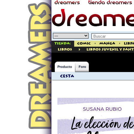
Tienda:
Comic
>
Manga
>
Libr
>
libros
Libros Juvenil Y Fan
Producto
Foro
Cesta