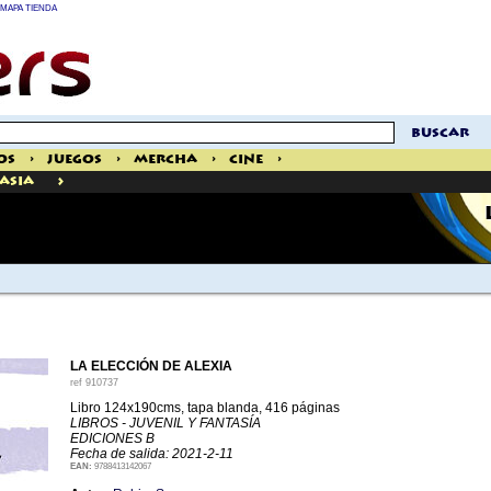
MAPA TIENDA
buscar
os
>
Juegos
>
Mercha
>
Cine
>
>
tasia
LA ELECCIÓN DE ALEXIA
ref
910737
Libro 124x190cms, tapa blanda, 416 páginas
LIBROS - JUVENIL Y FANTASÍA
EDICIONES B
Fecha de salida: 2021-2-11
EAN:
9788413142067