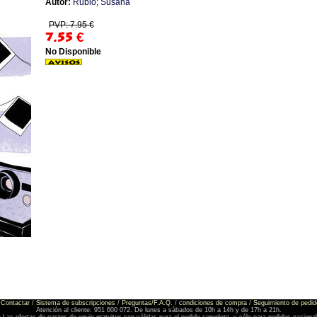
Autor:
Rubio; Susana
PVP: 7.95 €
7.55
€
No Disponible
Contactar
/
Sistema de subscripciones
/
Preguntas/F.A.Q.
/
condiciones de compra
/
Seguimiento de pedid
Atención al cliente: 951 600 072. De lunes a sábados de 10h a 14h y de 17h a 21h.