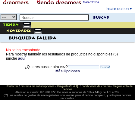
MAPA TIENDA
Iniciar sesion
buscar
Tienda:
Novedades
Busqueda Fallida
No se ha encontrado
Para mostrar también los resultados de productos no disponibles (5)
pinche
aquí
¿Quieres buscar otra vez?
Más Opciones
Contactar
/
Sistema de subscripciones
/
Preguntas/F.A.Q.
/
condiciones de compra
/
Seguimiento de
pedidos
Atención al cliente: 951 600 072. De lunes a sábados de 10h a 14h y de 17h a 21h.
(**) Las ofertas de gastos de envio gratuitos son válidas para el pedido completo, y sólo para pedidos
nacionales.