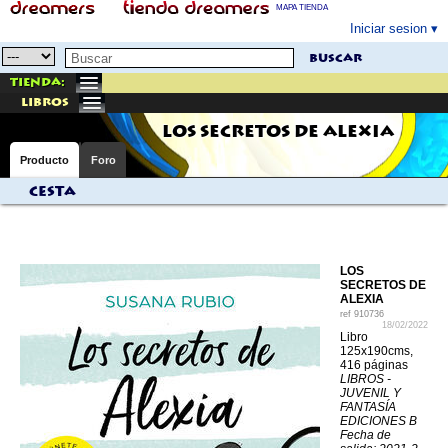
MAPA TIENDA
Iniciar sesion
buscar
Tienda:
libros
LOS SECRETOS DE ALEXIA
Producto
Foro
Cesta
LOS
SECRETOS DE
ALEXIA
ref
910736
18/02/2022
Libro
125x190cms,
416 páginas
LIBROS -
JUVENIL Y
FANTASÍA
EDICIONES B
Fecha de