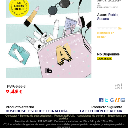
salida: 2021-2-
11
EAN:
9788413142043
Autor:
Rubio;
Susana
☆☆☆☆☆
Sé
el primero en
opinar
No Disponible
0.00 $
PVP: 9.95 €
0.00 £
9.45
€
Producto anterior
Producto Siguiente
HUSH HUSH. ESTUCHE TETRALOGÍA
LA ELECCIÓN DE ALEXIA
Contactar
/
Sistema de subscripciones
/
Preguntas/F.A.Q.
/
condiciones de compra
/
Seguimiento de
pedidos
Atención al cliente: 951 600 072. De lunes a sábados de 10h a 14h y de 17h a 21h.
(**) Las ofertas de gastos de envio gratuitos son válidas para el pedido completo, y sólo para pedidos
nacionales.