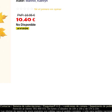
Autor:
Mannix; Kathryn
☆☆☆☆☆
Sé el primero en opinar
PVP: 10.95 €
10.40
€
No Disponible
Contactar
/
Sistema de subscripciones
/
Preguntas/F.A.Q.
/
condiciones de compra
/
Seguimiento de pedid
Atención al cliente: 951 600 072. De lunes a sábados de 10h a 14h y de 17h a 21h.
) Las ofertas de gastos de envio gratuitos son válidas para el pedido completo, y sólo para pedidos naciona