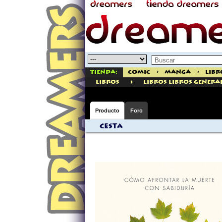
Tienda:
Comic
>
Manga
>
Libr
>
libros
Libros Libros Genera
Producto
Foro
Cesta