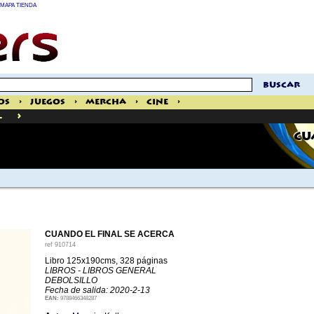
MAPA TIENDA
buscar
os
>
Juegos
>
Mercha
>
Cine
>
>
l
CU
CUANDO EL FINAL SE ACERCA
ref
910714
Libro 125x190cms, 328 páginas
LIBROS - LIBROS GENERAL
DEBOLSILLO
Fecha de salida: 2020-2-13
EAN:
9788466348287