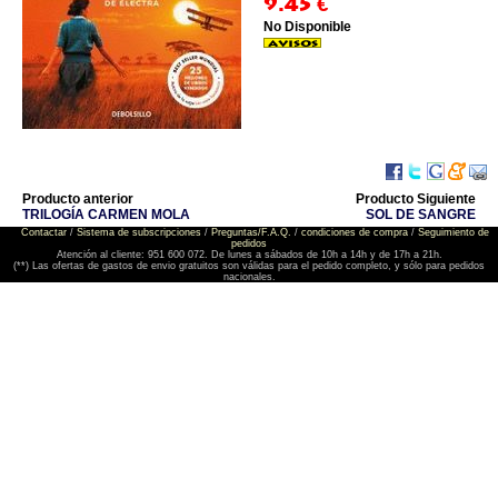
9.45
€
No Disponible
Producto anterior
Producto Siguiente
TRILOGÍA CARMEN MOLA
SOL DE SANGRE
Contactar
/
Sistema de subscripciones
/
Preguntas/F.A.Q.
/
condiciones de compra
/
Seguimiento de
pedidos
Atención al cliente: 951 600 072. De lunes a sábados de 10h a 14h y de 17h a 21h.
(**) Las ofertas de gastos de envio gratuitos son válidas para el pedido completo, y sólo para pedidos
nacionales.