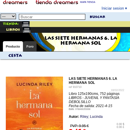
MAPA TIENDA
Iniciar sesion
buscar
Tienda:
libros
LAS SIETE HERMANAS 6. LA
HERMANA SOL
Producto
Foro
Cesta
LAS SIETE HERMANAS 6. LA
HERMANA SOL
ref
910710
18/02/2022
Libro 125x190cms, 752 páginas
LIBROS - JUVENIL Y FANTASÍA
DEBOLSILLO
Fecha de salida: 2021-4-15
EAN:
9788466355698
Autor:
Riley; Lucinda
0.00 $
PVP: 9.95 €
0.00 £