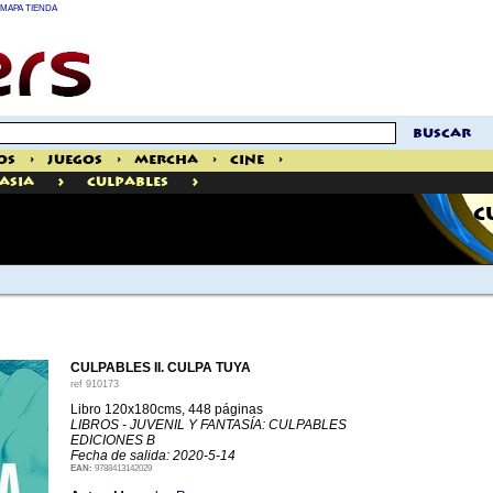
MAPA TIENDA
buscar
os
>
Juegos
>
Mercha
>
Cine
>
>
>
tasia
Culpables
C
CULPABLES II. CULPA TUYA
ref
910173
Libro 120x180cms, 448 páginas
LIBROS - JUVENIL Y FANTASÍA: CULPABLES
EDICIONES B
Fecha de salida: 2020-5-14
EAN:
9788413142029