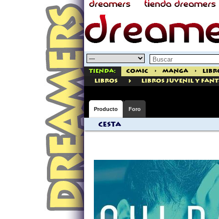
Tienda:
Comic
>
Manga
>
Libr
>
libros
Libros Juvenil Y Fan
Producto
Foro
Cesta