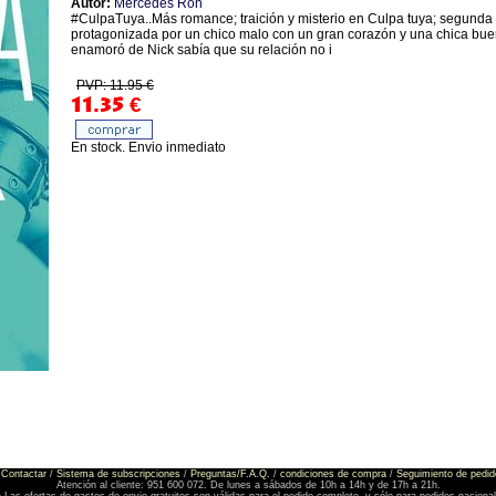
Autor:
Mercedes Ron
#CulpaTuya..Más romance; traición y misterio en Culpa tuya; segunda 
protagonizada por un chico malo con un gran corazón y una chica b
enamoró de Nick sabía que su relación no i
PVP: 11.95 €
11.35
€
En stock. Envio inmediato
Contactar
/
Sistema de subscripciones
/
Preguntas/F.A.Q.
/
condiciones de compra
/
Seguimiento de pedid
Atención al cliente: 951 600 072. De lunes a sábados de 10h a 14h y de 17h a 21h.