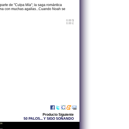
parte de "Culpa Mía"; la saga romántica
uena con muchas agallas...Cuando Noah se
0.00 $
0.00 £
Producto Siguiente
50 PALOS... Y SIGO SOÑANDO
os