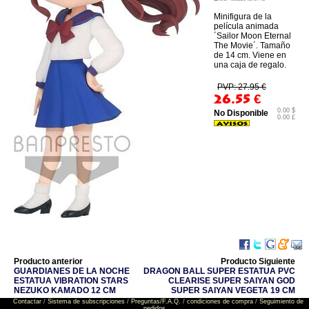
Minifigura de la
película animada
´Sailor Moon Eternal
The Movie´. Tamaño
de 14 cm. Viene en
una caja de regalo.
PVP: 27.95 €
26.55
€
0.00 $
No Disponible
0.00 £
Producto anterior
Producto Siguiente
GUARDIANES DE LA NOCHE
DRAGON BALL SUPER ESTATUA PVC
ESTATUA VIBRATION STARS
CLEARISE SUPER SAIYAN GOD
NEZUKO KAMADO 12 CM
SUPER SAIYAN VEGETA 19 CM
Contactar
/
Sistema de subscripciones
/
Preguntas/F.A.Q.
/
condiciones de compra
/
Seguimiento de
pedidos