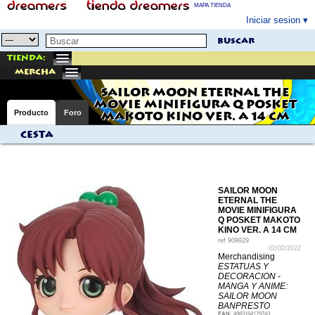
MAPA TIENDA
Iniciar sesion
buscar
Tienda:
mercha
SAILOR MOON ETERNAL THE
MOVIE MINIFIGURA Q POSKET
Producto
Foro
MAKOTO KINO VER. A 14 CM
Cesta
SAILOR MOON
ETERNAL THE
MOVIE MINIFIGURA
Q POSKET MAKOTO
KINO VER. A 14 CM
ref
909929
02/02/2022
Merchandising
ESTATUAS Y
DECORACION -
MANGA Y ANIME:
SAILOR MOON
BANPRESTO
EAN:
4983164179743