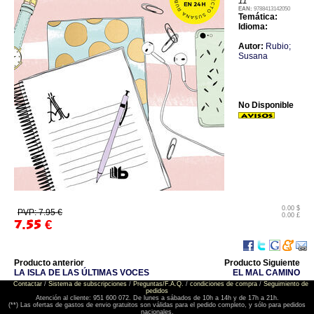
11
EAN:
9788413142050
Temática:
Idioma:
Autor:
Rubio;
Susana
No Disponible
0.00 $
PVP: 7.95 €
0.00 £
7.55
€
Producto anterior
Producto Siguiente
LA ISLA DE LAS ÚLTIMAS VOCES
EL MAL CAMINO
Contactar
/
Sistema de subscripciones
/
Preguntas/F.A.Q.
/
condiciones de compra
/
Seguimiento de
pedidos
Atención al cliente: 951 600 072. De lunes a sábados de 10h a 14h y de 17h a 21h.
(**) Las ofertas de gastos de envio gratuitos son válidas para el pedido completo, y sólo para pedidos
nacionales.