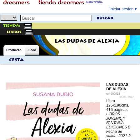
MAPA TIENDA
Iniciar sesion
buscar
Tienda:
libros
LAS DUDAS DE ALEXIA
Producto
Foro
Cesta
LAS DUDAS
DE ALEXIA
ref
909918
31/01/2022
Libro
125x190cms,
416 páginas
LIBROS -
JUVENIL Y
FANTASÍA
EDICIONES B
Fecha de
salida: 2021-2-