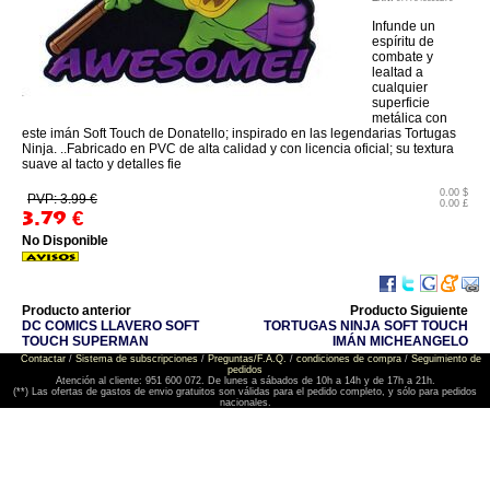
Infunde un
espíritu de
combate y
lealtad a
cualquier
superficie
metálica con
este imán Soft Touch de Donatello; inspirado en las legendarias Tortugas
Ninja. ..Fabricado en PVC de alta calidad y con licencia oficial; su textura
suave al tacto y detalles fie
0.00 $
PVP: 3.99 €
0.00 £
3.79
€
No Disponible
Producto anterior
Producto Siguiente
DC COMICS LLAVERO SOFT
TORTUGAS NINJA SOFT TOUCH
TOUCH SUPERMAN
IMÁN MICHEANGELO
Contactar
/
Sistema de subscripciones
/
Preguntas/F.A.Q.
/
condiciones de compra
/
Seguimiento de
pedidos
Atención al cliente: 951 600 072. De lunes a sábados de 10h a 14h y de 17h a 21h.
(**) Las ofertas de gastos de envio gratuitos son válidas para el pedido completo, y sólo para pedidos
nacionales.