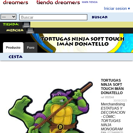
MAPA TIENDA
Iniciar sesion
buscar
Tienda:
mercha
TORTUGAS NINJA SOFT TOUCH
IMÁN DONATELLO
Producto
Foro
Cesta
TORTUGAS
NINJA SOFT
TOUCH IMÁN
DONATELLO
ref
950544
30/09/2025
Merchandising
ESTATUAS Y
DECORACION
- CÓMIC:
TORTUGAS
NINJA
MONOGRAM
EAN:
0777646699270