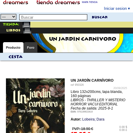
MAPA TIENDA
Iniciar sesion
buscar
Tienda:
libros
UN JARDÍN CARNÍVORO
Producto
Foro
Cesta
UN JARDÍN CARNÍVORO
ref
950326
20/09/2025
Libro 132x200cms, tapa blanda,
160 páginas
LIBROS - THRILLER Y MISTERIO
HORROR VACUI EDITORIAL
Fecha de salida: 2025-9-1
EAN:
9791399023619
Autor:
Lobeira; Dara
0.00 $
PVP: 18.90 €
0.00 £