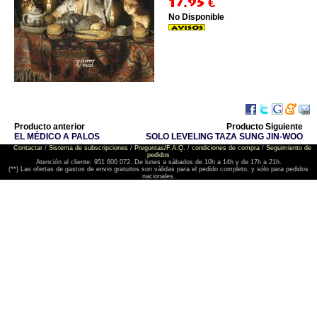
17.95
€
No Disponible
Producto anterior
Producto Siguiente
EL MÉDICO A PALOS
SOLO LEVELING TAZA SUNG JIN-WOO
Contactar
/
Sistema de subscripciones
/
Preguntas/F.A.Q.
/
condiciones de compra
/
Seguimiento de
pedidos
Atención al cliente: 951 600 072. De lunes a sábados de 10h a 14h y de 17h a 21h.
(**) Las ofertas de gastos de envio gratuitos son válidas para el pedido completo, y sólo para pedidos
nacionales.