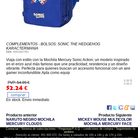
COMPLEMENTOS - BOLSOS: SONIC THE HEDGEHOG
KARACTERMANIA
EAN:
8445118077902
Viaja con estilo con la Mochila Mercury Sonic Action; un modelo inspirado
en el erizo azul más famoso que une practicidad; resistencia y un diseño
vibrante. Perfecta para quienes buscan un accesorio funcional con un aire
gamer inconfundible.Apta como equip
0.00 $
PVP: 54.99 €
0.00 £
52.24
€
En stock. Envio inmediato
Producto anterior
Producto Siguiente
NARUTO NEGRO MOCHILA
MICKEY MOUSE MULTICOLOR
MERCURY CLOUDS
MOCHILA MERCURY FACE
Contactar
/
Sistema de subscripciones
/
Preguntas/F.A.Q.
/
condiciones de compra
/
Seguimiento de
pedidos
Atención al cliente: 951 600 072. De lunes a sábados de 10h a 14h y de 17h a 21h.