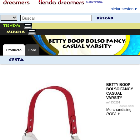
MAPA TIENDA
Iniciar sesion
buscar
Tienda:
mercha
BETTY BOOP BOLSO FANCY
CASUAL VARSITY
Producto
Foro
Cesta
BETTY BOOP
BOLSO FANCY
CASUAL
VARSITY
ref
950234
20/09/2025
Merchandising
ROPA Y