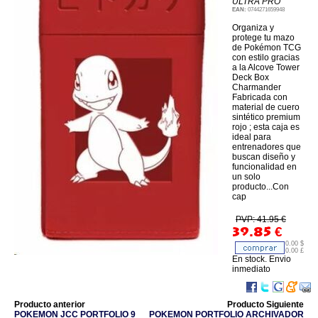
ULTRA PRO
EAN:
0744271659948
Organiza y
protege tu mazo
de Pokémon TCG
con estilo gracias
a la Alcove Tower
Deck Box
Charmander
Fabricada con
material de cuero
sintético premium
rojo ; esta caja es
ideal para
entrenadores que
buscan diseño y
funcionalidad en
un solo
producto...Con
cap
PVP: 41.95 €
39.85
€
0.00 $
0.00 £
En stock. Envio
inmediato
Producto anterior
Producto Siguiente
POKEMON JCC PORTFOLIO 9
POKEMON PORTFOLIO ARCHIVADOR