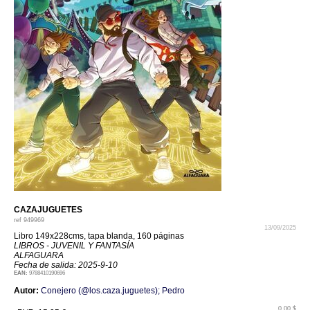
CAZAJUGUETES
ref
949969
13/09/2025
Libro 149x228cms, tapa blanda, 160 páginas
LIBROS - JUVENIL Y FANTASÍA
ALFAGUARA
Fecha de salida: 2025-9-10
EAN:
9788410190696
Autor:
Conejero (@los.caza.juguetes); Pedro
0.00 $