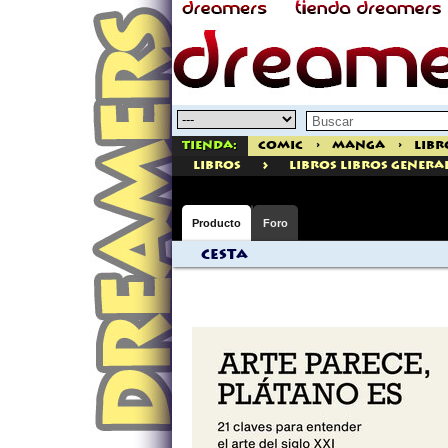
Tienda:
Comic
>
Manga
>
Libr
>
libros
Libros Libros Genera
Producto
Foro
Cesta