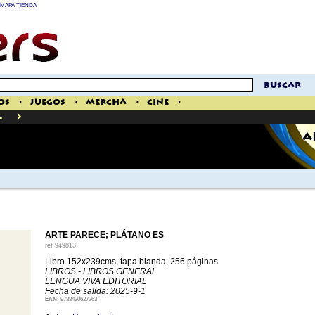
MAPA TIENDA
buscar
os
>
Juegos
>
Mercha
>
Cine
>
>
l
A
ARTE PARECE; PLÁTANO ES
ref
949813
Libro 152x239cms, tapa blanda, 256 páginas
LIBROS - LIBROS GENERAL
LENGUA VIVA EDITORIAL
Fecha de salida: 2025-9-1
EAN:
9788430627363