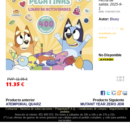
Fecha de
salida: 2025-9-
1
EAN:
9788448871055
Autor:
Bluey
☆☆☆☆☆
Sé
el primero en
opinar
No Disponible
0.00 $
PVP: 11.95 €
0.00 £
11.35
€
Producto anterior
Producto Siguiente
ATEMPORAL QUARZ
MUTANT YEAR ZERO JDR
Contactar
/
Sistema de subscripciones
/
Preguntas/F.A.Q.
/
condiciones de compra
/
Seguimiento de
pedidos
Atención al cliente: 951 600 072. De lunes a sábados de 10h a 14h y de 17h a 21h.
(**) Las ofertas de gastos de envio gratuitos son válidas para el pedido completo, y sólo para pedidos
nacionales.