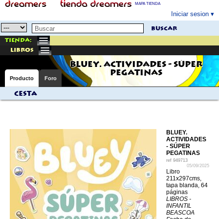
MAPA TIENDA
Iniciar sesion
buscar
Tienda:
libros
BLUEY. ACTIVIDADES - SÚPER
PEGATINAS
Producto
Foro
Cesta
BLUEY.
ACTIVIDADES
- SÚPER
PEGATINAS
ref
949713
05/09/2025
Libro
211x297cms,
tapa blanda, 64
páginas
LIBROS -
INFANTIL
BEASCOA