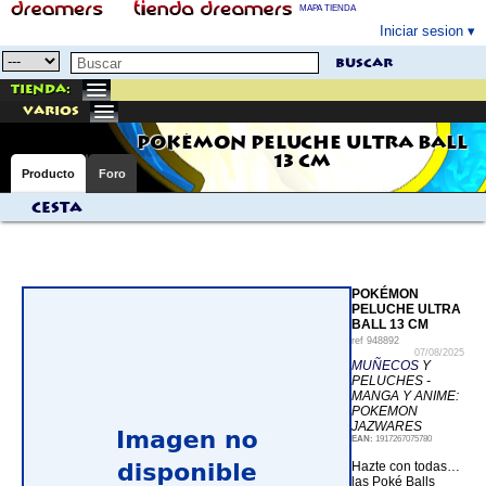
MAPA TIENDA
Iniciar sesion
buscar
Tienda:
varios
POKÉMON PELUCHE ULTRA BALL
13 CM
Producto
Foro
Cesta
POKÉMON
PELUCHE ULTRA
BALL 13 CM
ref
948892
07/08/2025
MUÑECOS
Y
PELUCHES -
MANGA Y ANIME:
POKEMON
JAZWARES
EAN:
1917267075780
Hazte con todas…
las Poké Balls