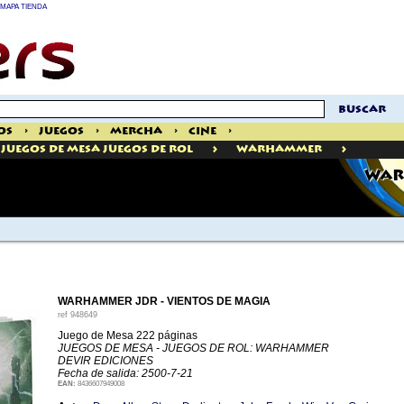
MAPA TIENDA
buscar
os
>
Juegos
>
Mercha
>
Cine
>
>
>
Juegos De Mesa Juegos De Rol
Warhammer
WAR
WARHAMMER JDR - VIENTOS DE MAGIA
ref
948649
Juego de Mesa 222 páginas
JUEGOS DE MESA - JUEGOS DE ROL: WARHAMMER
DEVIR EDICIONES
Fecha de salida: 2500-7-21
EAN:
8436607949008