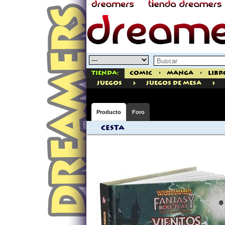
Tienda:
Comic
>
Manga
>
Libr
>
>
juegos
Juegos de Mesa
Producto
Foro
Cesta