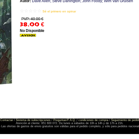
Autor:
Dave Allen; Steve Darlington; John Foody; Wim Van Gruisen
☆☆☆☆☆
Sé el primero en opinar
PVP: 40.00 €
38.00
€
No Disponible
Contactar
/
Sistema de subscripciones
/
Preguntas/F.A.Q.
/
condiciones de compra
/
Seguimiento de pedid
Atención al cliente: 951 600 072. De lunes a sábados de 10h a 14h y de 17h a 21h.
) Las ofertas de gastos de envio gratuitos son válidas para el pedido completo, y sólo para pedidos naciona