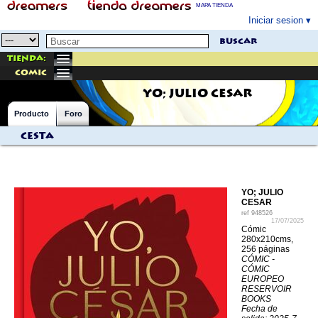
MAPA TIENDA
Iniciar sesion
buscar
Tienda:
comic
YO; JULIO CESAR
Producto
Foro
Cesta
YO; JULIO
CESAR
ref
948526
17/07/2025
Cómic
280x210cms,
256 páginas
CÓMIC -
CÓMIC
EUROPEO
RESERVOIR
BOOKS
Fecha de