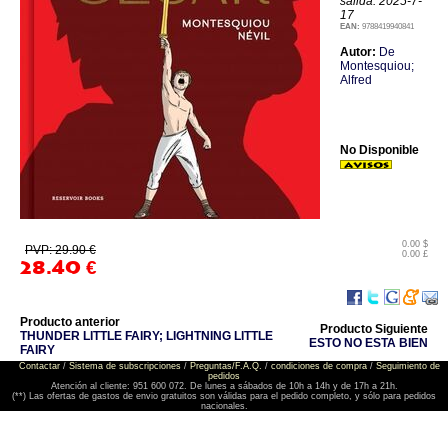
salida: 2025-7-
17
EAN:
9788419940841
Autor:
De
Montesquiou;
Alfred
No Disponible
0.00 $
PVP: 29.90 €
0.00 £
28.40
€
Producto anterior
Producto Siguiente
THUNDER LITTLE FAIRY; LIGHTNING LITTLE
ESTO NO ESTA BIEN
FAIRY
Contactar
/
Sistema de subscripciones
/
Preguntas/F.A.Q.
/
condiciones de compra
/
Seguimiento de
pedidos
Atención al cliente: 951 600 072. De lunes a sábados de 10h a 14h y de 17h a 21h.
(**) Las ofertas de gastos de envio gratuitos son válidas para el pedido completo, y sólo para pedidos
nacionales.