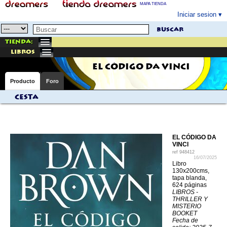
MAPA TIENDA
Iniciar sesion
buscar
Tienda:
libros
EL CÓDIGO DA VINCI
Producto
Foro
Cesta
EL CÓDIGO DA
VINCI
ref
948412
16/07/2025
Libro
130x200cms,
tapa blanda,
624 páginas
LIBROS -
THRILLER Y
MISTERIO
BOOKET
Fecha de