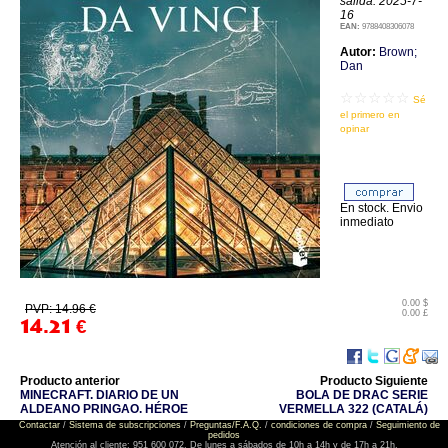
salida: 2025-7-
16
EAN:
9788408306078
Autor:
Brown;
Dan
☆☆☆☆☆
Sé
el primero en
opinar
En stock. Envio
inmediato
0.00 $
PVP: 14.96 €
0.00 £
14.21
€
Producto anterior
Producto Siguiente
MINECRAFT. DIARIO DE UN
BOLA DE DRAC SERIE
ALDEANO PRINGAO. HÉROE
VERMELLA 322 (CATALÁ)
Contactar
/
Sistema de subscripciones
/
Preguntas/F.A.Q.
/
condiciones de compra
/
Seguimiento de
pedidos
Atención al cliente: 951 600 072. De lunes a sábados de 10h a 14h y de 17h a 21h.