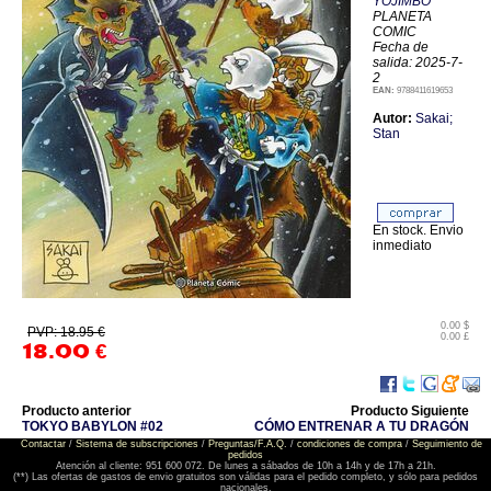
YOJIMBO
PLANETA
COMIC
Fecha de
salida: 2025-7-
2
EAN:
9788411619653
Autor:
Sakai;
Stan
En stock. Envio
inmediato
0.00 $
PVP: 18.95 €
0.00 £
18.00
€
Producto anterior
Producto Siguiente
TOKYO BABYLON #02
CÓMO ENTRENAR A TU DRAGÓN
Contactar
/
Sistema de subscripciones
/
Preguntas/F.A.Q.
/
condiciones de compra
/
Seguimiento de
pedidos
Atención al cliente: 951 600 072. De lunes a sábados de 10h a 14h y de 17h a 21h.
(**) Las ofertas de gastos de envio gratuitos son válidas para el pedido completo, y sólo para pedidos
nacionales.