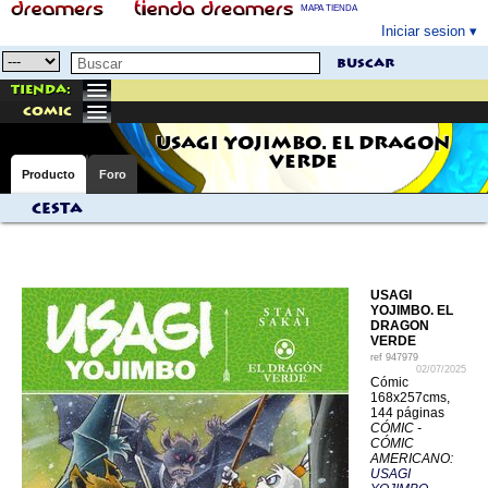
MAPA TIENDA
Iniciar sesion
buscar
Tienda:
comic
USAGI YOJIMBO. EL DRAGON
VERDE
Producto
Foro
Cesta
USAGI
YOJIMBO. EL
DRAGON
VERDE
ref
947979
02/07/2025
Cómic
168x257cms,
144 páginas
CÓMIC -
CÓMIC
AMERICANO:
USAGI